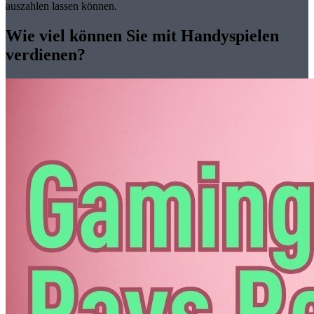
auszahlen lassen können.
Wie viel können Sie mit Handyspielen
verdienen?