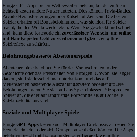
Einige GPT-Apps bieten Wettbewerbsspiele an, bei denen Sie in
Echtzeit gegen andere Nutzer antreten. Dies können Trivia-Battles,
Arcade-Herausforderungen oder Rätsel auf Zeit sein. Die besten
Spieler erhalten oft Bonusbelohnungen, was sie ideal für Spieler
macht, die den Wettbewerb lieben. Wenn Sie geschickt und schnell
sind, kann diese Kategorie ein
zuverlässiger Weg sein, um online
mit Handyspielen Geld zu verdienen
und gleichzeitig Ihre
Spielreflexe zu schärfen.
Belohnungsbasierte Abenteuerspiele
Abenteuerspiele belohnen Sie für das Voranschreiten in der
Geschichte oder das Freischalten von Erfolgen. Obwohl sie länger
dauern, sind sie fesselnd und unterhaltsam, und das auf
Meilensteinen basierende Auszahlungssystem bedeutet größere
Belohnungen, wenn Sie sich auf das Spiel einlassen. Sie sprechen
Spieler an, die eher auf langfristige Fortschritte als auf schnelle
Spielabschnitte aus sind.
Soziale und Multiplayer-Spiele
Einige
GPT-Apps
bieten auch Multiplayer-Erlebnisse, zu denen Sie
Freunde einladen oder sich Gruppen anschließen können. Die Apps
belohnen Sie oft mit Bonuspunkten oder Bargeld, wenn Ihre