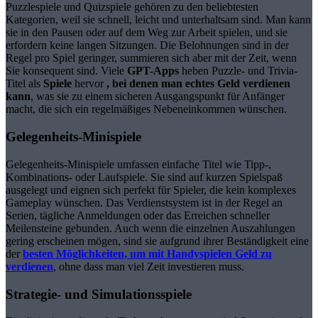
Puzzlespiele und Quizspiele gehören zu den beliebtesten
Kategorien, weil sie schnell, leicht und unterhaltsam sind. Man kann
sie in den Pausen oder auf dem Weg zur Arbeit spielen, und sie
erfordern keine langen Sitzungen. Die Belohnungen sind in der
Regel pro Spiel geringer, summieren sich aber mit der Zeit, wenn
Sie konsequent sind. Viele
GPT-Apps
heben Puzzle- und Trivia-
Titel als
Spiele
hervor
, bei denen man echtes Geld verdienen
kann
, was sie zu einem sicheren Ausgangspunkt für Anfänger
macht, die sich ein regelmäßiges Nebeneinkommen wünschen.
Gelegenheits-Minispiele
Gelegenheits-Minispiele umfassen einfache Titel wie Tipp-,
Kombinations- oder Laufspiele. Sie sind auf kurzen Spielspaß
ausgelegt und eignen sich perfekt für Spieler, die kein komplexes
Gameplay wünschen. Das Verdienstsystem ist in der Regel an
Serien, tägliche Anmeldungen oder das Erreichen schneller
Meilensteine gebunden. Auch wenn die einzelnen Auszahlungen
gering erscheinen mögen, sind sie aufgrund ihrer Beständigkeit eine
der
besten Möglichkeiten, um mit Handyspielen Geld zu
verdienen
, ohne dass man viel Zeit investieren muss.
Strategie- und Simulationsspiele