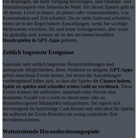
Für diejenigen, die mehr Tiefgang bevorzugen, sind Strategie- und
Simulationsspiele eine fantastische Wahl. Bei diesen Spielen geht es
oft darum, Level zu bauen, zu planen oder voranzukommen, was
Konzentration und Zeit erfordert. Da sie mehr Aufwand erfordern,
bieten sie in der Regel höhere Auszahlungen, wenn Sie wichtige
Meilensteine erreichen. Sie sind keine Sofortgewinne, aber wenn
Sie geduldig sind, können sie zu den am besten bezahlten
Handyspielen in GPT-Apps
gehören.
Zeitlich begrenzte Ereignisse
Saisonale oder zeitlich begrenzte Herausforderungen sind
aufregende Möglichkeiten, Ihren Verdienst zu steigern.
GPT-Apps
geben manchmal Events heraus, bei denen die Auszahlungen
vorübergehend höher sind, so dass die Spieler die
Chance haben,
Spiele zu spielen und schneller echtes Geld zu verdienen
. Diese
Events können Sie auffordern, innerhalb einer Woche eine
bestimmte Anzahl von Levels zu absolvieren oder an
themenbezogenen Minispielen teilzunehmen. Sie eignen sich
hervorragend für kurzfristige Cash-Boosts und sind ideal für Spieler,
die während der Event-Perioden ein wenig zusätzliche Zeit
investieren können.
Wettstreitende Herausforderungsspiele