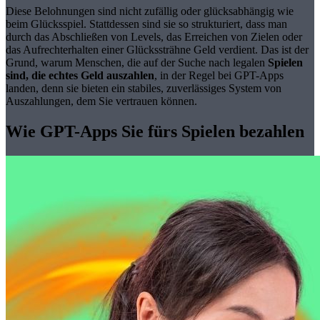
Diese Belohnungen sind nicht zufällig oder glücksabhängig wie
beim Glücksspiel. Stattdessen sind sie so strukturiert, dass man
durch das Abschließen von Levels, das Erreichen von Zielen oder
das Aufrechterhalten einer Glückssträhne Geld verdient. Das ist der
Grund, warum Menschen, die auf der Suche nach legalen
Spielen
sind, die echtes Geld auszahlen
, in der Regel bei GPT-Apps
landen, denn sie bieten ein stabiles, zuverlässiges System von
Auszahlungen, dem Sie vertrauen können.
Wie GPT-Apps Sie fürs Spielen bezahlen