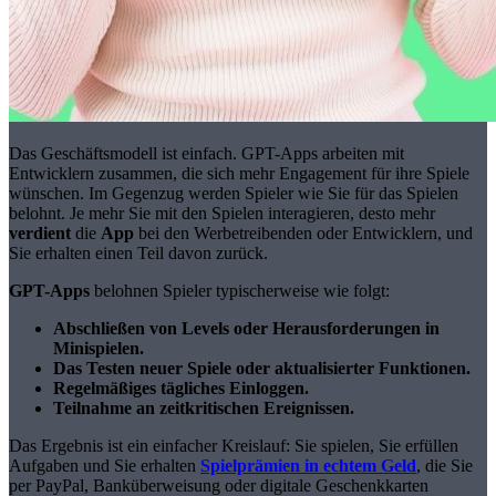
Das Geschäftsmodell ist einfach. GPT-Apps arbeiten mit
Entwicklern zusammen, die sich mehr Engagement für ihre Spiele
wünschen. Im Gegenzug werden Spieler wie Sie für das Spielen
belohnt. Je mehr Sie mit den Spielen interagieren, desto mehr
verdient
die
App
bei den Werbetreibenden oder Entwicklern, und
Sie erhalten einen Teil davon zurück.
GPT-Apps
belohnen Spieler typischerweise wie folgt:
Abschließen von Levels oder Herausforderungen in
Minispielen.
Das Testen neuer Spiele oder aktualisierter Funktionen.
Regelmäßiges tägliches Einloggen.
Teilnahme an zeitkritischen Ereignissen.
Das Ergebnis ist ein einfacher Kreislauf: Sie spielen, Sie erfüllen
Aufgaben und Sie erhalten
Spielprämien in echtem Geld
, die Sie
per PayPal, Banküberweisung oder digitale Geschenkkarten