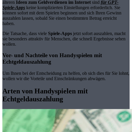
älteren
Ideen zum Geldverdienen im Internet
sind
für GPT-
Spiele-Apps
keine komplizierten Einstellungen erforderlich. Sie
können sofort mit dem Spielen beginnen und sich Ihren Gewinn
auszahlen lassen, sobald Sie einen bestimmten Betrag erreicht
haben.
Die Tatsache, dass viele
Spiele-Apps
jetzt sofort auszahlen, macht
sie besonders attraktiv für Menschen, die schnell Ergebnisse sehen
wollen.
Vor- und Nachteile von Handyspielen mit
Echtgeldauszahlung
Um Ihnen bei der Entscheidung zu helfen, ob sich dies für Sie lohnt,
wollen wir die Vorteile und Einschränkungen abwägen.
Arten von Handyspielen mit
Echtgeldauszahlung