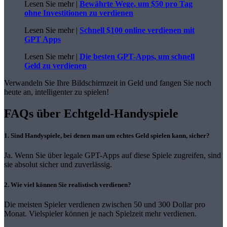
Lesen Sie mehr |
Bewährte Wege, um $50 pro Tag
ohne Investitionen zu verdienen
Lesen Sie mehr |
Schnell $100 online verdienen mit
GPT Apps
Lesen Sie mehr |
Die besten GPT-Apps, um schnell
Geld zu verdienen
Verwandeln Sie Ihre Bildschirmzeit in Geld und fangen Sie noch
heute an, intelligenter zu spielen!
FAQs über Echtgeld-Handyspiele
1. Sind Handyspiele, bei denen man um echtes Geld spielen kann, sicher?
Ja. Wenn Sie über legale GPT-Apps auf diese Spiele zugreifen, sind
sie absolut sicher und zuverlässig.
2. Wie viel können Sie realistisch verdienen?
Die meisten Spieler verdienen zwischen 50 und 300 Dollar pro
Monat. Vielspieler können je nach Spielzeit mehr verdienen.