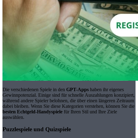
Die verschiedenen Spiele in den
GPT-Apps
haben ihr eigenes
Gewinnpotenzial. Einige sind für schnelle Auszahlungen konzipiert,
während andere Spieler belohnen, die über einen längeren Zeitraum
dabei bleiben. Wenn Sie diese Kategorien verstehen, können Sie die
besten Echtgeld-Handyspiele
für Ihren Stil und Ihre Ziele
auswählen.
Puzzlespiele und Quizspiele