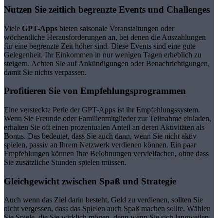
Nutzen Sie zeitlich begrenzte Events und Challenges
Viele
GPT-Apps
bieten saisonale Veranstaltungen oder
wöchentliche Herausforderungen an, bei denen die Auszahlungen
für eine begrenzte Zeit höher sind. Diese Events sind eine gute
Gelegenheit, Ihr Einkommen in nur wenigen Tagen erheblich zu
steigern. Achten Sie auf Ankündigungen oder Benachrichtigungen,
damit Sie nichts verpassen.
Profitieren Sie von Empfehlungsprogrammen
Eine versteckte Perle der GPT-Apps ist ihr Empfehlungssystem.
Wenn Sie Freunde oder Familienmitglieder zur Teilnahme einladen,
erhalten Sie oft einen prozentualen Anteil an deren Aktivitäten als
Bonus. Das bedeutet, dass Sie auch dann, wenn Sie nicht aktiv
spielen, passiv an Ihrem Netzwerk verdienen können. Ein paar
Empfehlungen können Ihre Belohnungen vervielfachen, ohne dass
Sie zusätzliche Stunden spielen müssen.
Gleichgewicht zwischen Spaß und Strategie
Auch wenn das Ziel darin besteht, Geld zu verdienen, sollten Sie
nicht vergessen, dass das Spielen auch Spaß machen sollte. Wählen
Sie Spiele, die Sie wirklich mögen, denn wenn Sie sich langweilen,