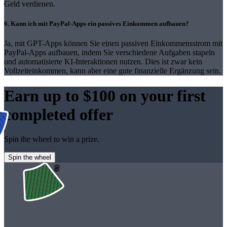
Geld verdienen.
6. Kann ich mit PayPal-Apps ein passives Einkommen aufbauen?
Ja, mit GPT-Apps können Sie einen passiven Einkommensstrom mit
PayPal-Apps aufbauen, indem Sie verschiedene Aufgaben stapeln
und automatisierte KI-Interaktionen nutzen. Dies ist zwar kein
Vollzeiteinkommen, kann aber eine gute finanzielle Ergänzung sein.
Earn
up to $100
on your first
completed offer
Spin the wheel to win a prize.
Spin the wheel
$5.00