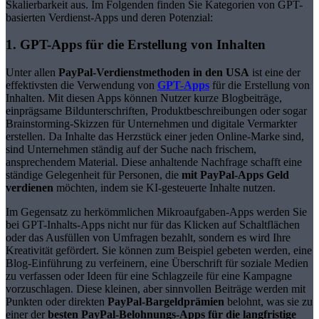
Skalierbarkeit aus. Im Folgenden finden Sie Kategorien von GPT-
basierten Verdienst-Apps und deren Potenzial:
1. GPT-Apps für die Erstellung von Inhalten
Unter allen
PayPal-Verdienstmethoden in den USA
ist eine der
effektivsten die Verwendung von
GPT-Apps
für die Erstellung von
Inhalten. Mit diesen Apps können Nutzer kurze Blogbeiträge,
einprägsame Bildunterschriften, Produktbeschreibungen oder sogar
Brainstorming-Skizzen für Unternehmen und digitale Vermarkter
erstellen. Da Inhalte das Herzstück einer jeden Online-Marke sind,
sind Unternehmen ständig auf der Suche nach frischem,
ansprechendem Material. Diese anhaltende Nachfrage schafft eine
ständige Gelegenheit für Personen, die
mit PayPal-Apps Geld
verdienen
möchten, indem sie KI-gesteuerte Inhalte nutzen.
Im Gegensatz zu herkömmlichen Mikroaufgaben-Apps werden Sie
bei GPT-Inhalts-Apps nicht nur für das Klicken auf Schaltflächen
oder das Ausfüllen von Umfragen bezahlt, sondern es wird Ihre
Kreativität gefördert. Sie können zum Beispiel gebeten werden, eine
Blog-Einführung zu verfeinern, eine Überschrift für soziale Medien
zu verfassen oder Ideen für eine Schlagzeile für eine Kampagne
vorzuschlagen. Diese kleinen, aber sinnvollen Beiträge werden mit
Punkten oder direkten
PayPal-Bargeldprämien
belohnt, was sie zu
einer der
besten PayPal-Belohnungs-Apps für die langfristige