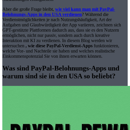
Aber die große Frage bleibt,
wie viel kann man mit PayPal-
Belohnungs-Apps in den USA verdienen
? Während die
Verdienstmöglichkeiten je nach Nutzungshäufigkeit, Art der
Aufgaben und Glaubwürdigkeit der App variieren, zeichnen sich
GPT-gestützte Plattformen dadurch aus, dass sie es den Nutzern
ermöglichen, nicht nur passiv, sondern auch durch kreative
Interaktion mit KI zu verdienen. In diesem Blog werden wir
untersuchen
, wie diese PayPal-Verdienst-Apps
funktionieren,
welche Vor- und Nachteile sie haben und welches realistische
Einkommenspotenzial Sie von ihnen erwarten können.
Was sind PayPal-Belohnungs-Apps und
warum sind sie in den USA so beliebt?