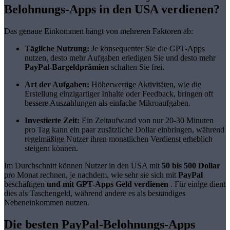
Belohnungs-Apps in den USA verdienen?
Das genaue Einkommen hängt von mehreren Faktoren ab:
Tägliche Nutzung:
Je konsequenter Sie die GPT-Apps
nutzen, desto mehr Aufgaben erledigen Sie und desto mehr
PayPal-Bargeldprämien
schalten Sie frei.
Art der Aufgaben:
Höherwertige Aktivitäten, wie die
Erstellung einzigartiger Inhalte oder Feedback, bringen oft
bessere Auszahlungen als einfache Mikroaufgaben.
Investierte Zeit:
Ein Zeitaufwand von nur 20-30 Minuten
pro Tag kann ein paar zusätzliche Dollar einbringen, während
regelmäßige Nutzer ihren monatlichen Verdienst erheblich
steigern können.
Im Durchschnitt können Nutzer in den USA mit
50 bis 500 Dollar
pro Monat rechnen, je nachdem, wie sehr sie sich mit
PayPal
beschäftigen
und mit
GPT-Apps
Geld verdienen
. Für einige dient
dies als Taschengeld, während andere es als beständiges
Nebeneinkommen nutzen.
Die besten PayPal-Belohnungs-Apps