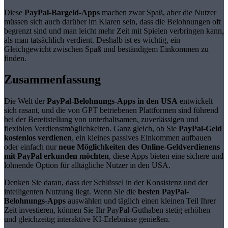
Diese
PayPal-Bargeld-Apps
machen zwar Spaß, aber die Nutzer
müssen sich auch darüber im Klaren sein, dass die Belohnungen oft
begrenzt sind und man leicht mehr Zeit mit Spielen verbringen kann,
als man tatsächlich verdient. Deshalb ist es wichtig, ein
Gleichgewicht zwischen Spaß und beständigem Einkommen zu
finden.
Zusammenfassung
Die Welt der
PayPal-Belohnungs-Apps in den USA
entwickelt
sich rasant, und die von GPT betriebenen Plattformen sind führend
bei der Bereitstellung von unterhaltsamen, zuverlässigen und
flexiblen Verdienstmöglichkeiten. Ganz gleich, ob Sie
PayPal-Geld
kostenlos verdienen
, ein kleines passives Einkommen aufbauen
oder einfach nur
neue Möglichkeiten des Online-Geldverdienens
mit PayPal erkunden
möchten
, diese Apps bieten eine sichere und
lohnende Option für alltägliche Nutzer in den USA.
Denken Sie daran, dass der Schlüssel in der Konsistenz und der
intelligenten Nutzung liegt. Wenn Sie die
besten PayPal-
Belohnungs-Apps
auswählen und täglich einen kleinen Teil Ihrer
Zeit investieren, können Sie Ihr PayPal-Guthaben stetig erhöhen
und gleichzeitig interaktive KI-Erlebnisse genießen.