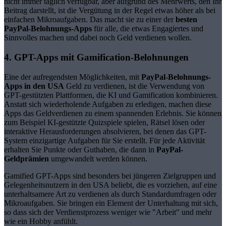
nicht immer täglich verfügbar, aber aufgrund des Mehrwerts, den Ihr
Beitrag darstellt, ist die Vergütung in der Regel etwas höher als bei
einfachen Mikroaufgaben. Das macht sie zu einer der
besten
PayPal-Belohnungs-Apps
für alle, die etwas Engagiertes und
Sinnvolles machen und dabei noch Geld verdienen wollen.
4. GPT-Apps mit Gamification-Belohnungen
Eine der aufregendsten Möglichkeiten, mit
PayPal-Belohnungs-
Apps in den USA
Geld zu verdienen, ist die Verwendung von
GPT-gestützten Plattformen, die KI und Gamification kombinieren.
Anstatt sich wiederholende Aufgaben zu erledigen, machen diese
Apps das Geldverdienen zu einem spannenden Erlebnis. Sie können
zum Beispiel KI-gestützte Quizspiele spielen, Rätsel lösen oder
interaktive Herausforderungen absolvieren, bei denen das GPT-
System einzigartige Aufgaben für Sie erstellt. Für jede Aktivität
erhalten Sie Punkte oder Guthaben, die dann in
PayPal-
Geldprämien
umgewandelt werden können.
Gamified GPT-Apps sind besonders bei jüngeren Zielgruppen und
Gelegenheitsnutzern in den USA beliebt, die es vorziehen, auf eine
unterhaltsamere Art zu verdienen als durch Standardumfragen oder
Mikroaufgaben. Sie bringen ein Element der Unterhaltung mit sich,
so dass sich der Verdienstprozess weniger wie "Arbeit" und mehr
wie ein Hobby anfühlt.