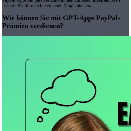
PayPal-Apps ein passives Einkommen aufbauen
möchten
, GPT-
basierte Plattformen bieten beide Möglichkeiten.
Wie können Sie mit GPT-Apps PayPal-
Prämien verdienen?