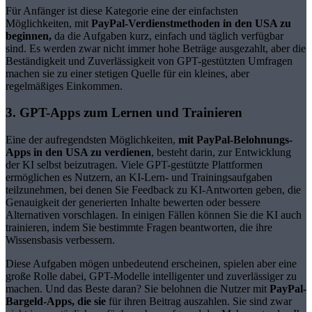
Für Anfänger ist diese Kategorie eine der einfachsten
Möglichkeiten, mit
PayPal-Verdienstmethoden in den USA zu
beginnen,
da die Aufgaben kurz, einfach und täglich verfügbar
sind. Es werden zwar nicht immer hohe Beträge ausgezahlt, aber die
Beständigkeit und Zuverlässigkeit von GPT-gestützten Umfragen
machen sie zu einer stetigen Quelle für ein kleines, aber
regelmäßiges Einkommen.
3. GPT-Apps zum Lernen und Trainieren
Eine der aufregendsten Möglichkeiten,
mit PayPal-Belohnungs-
Apps in den USA zu verdienen
, besteht darin, zur Entwicklung
der KI selbst beizutragen. Viele GPT-gestützte Plattformen
ermöglichen es Nutzern, an KI-Lern- und Trainingsaufgaben
teilzunehmen, bei denen Sie Feedback zu KI-Antworten geben, die
Genauigkeit der generierten Inhalte bewerten oder bessere
Alternativen vorschlagen. In einigen Fällen können Sie die KI auch
trainieren, indem Sie bestimmte Fragen beantworten, die ihre
Wissensbasis verbessern.
Diese Aufgaben mögen unbedeutend erscheinen, spielen aber eine
große Rolle dabei, GPT-Modelle intelligenter und zuverlässiger zu
machen. Und das Beste daran? Sie belohnen die Nutzer mit
PayPal-
Bargeld-Apps, die sie
für ihren Beitrag auszahlen. Sie sind zwar