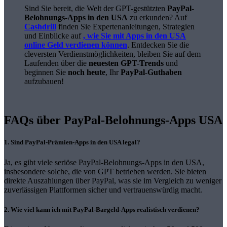
Sind Sie bereit, die Welt der GPT-gestützten
PayPal-
Belohnungs-Apps in den USA
zu erkunden? Auf
Cashdrill
finden Sie Expertenanleitungen, Strategien
und Einblicke auf
, wie Sie mit Apps in den USA
online Geld verdienen können
. Entdecken Sie die
cleversten Verdienstmöglichkeiten, bleiben Sie auf dem
Laufenden über die
neuesten GPT-Trends
und
beginnen Sie
noch heute
, Ihr
PayPal-Guthaben
aufzubauen!
FAQs über PayPal-Belohnungs-Apps USA
1. Sind PayPal-Prämien-Apps in den USA legal?
Ja, es gibt viele seriöse PayPal-Belohnungs-Apps in den USA,
insbesondere solche, die von GPT betrieben werden. Sie bieten
direkte Auszahlungen über PayPal, was sie im Vergleich zu weniger
zuverlässigen Plattformen sicher und vertrauenswürdig macht.
2. Wie viel kann ich mit PayPal-Bargeld-Apps realistisch verdienen?