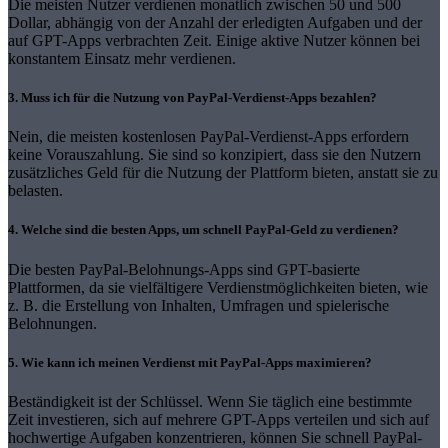
Die meisten Nutzer verdienen monatlich zwischen 50 und 500
Dollar, abhängig von der Anzahl der erledigten Aufgaben und der
auf GPT-Apps verbrachten Zeit. Einige aktive Nutzer können bei
konstantem Einsatz mehr verdienen.
3. Muss ich für die Nutzung von PayPal-Verdienst-Apps bezahlen?
Nein, die meisten kostenlosen PayPal-Verdienst-Apps erfordern
keine Vorauszahlung. Sie sind so konzipiert, dass sie den Nutzern
zusätzliches Geld für die Nutzung der Plattform bieten, anstatt sie zu
belasten.
4. Welche sind die besten Apps, um schnell PayPal-Geld zu verdienen?
Die besten PayPal-Belohnungs-Apps sind GPT-basierte
Plattformen, da sie vielfältigere Verdienstmöglichkeiten bieten, wie
z. B. die Erstellung von Inhalten, Umfragen und spielerische
Belohnungen.
5. Wie kann ich meinen Verdienst mit PayPal-Apps maximieren?
Beständigkeit ist der Schlüssel. Wenn Sie täglich eine bestimmte
Zeit investieren, sich auf mehrere GPT-Apps verteilen und sich auf
hochwertige Aufgaben konzentrieren, können Sie schnell PayPal-