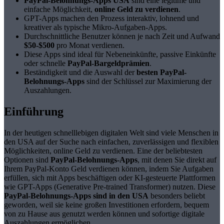
PayPal-Belohnungs-Apps USA
sind eine legitime und
einfache Möglichkeit,
online Geld zu verdienen
.
GPT-Apps machen den Prozess interaktiv, lohnend und
kreativer als typische Mikro-Aufgaben-Apps.
Durchschnittliche Benutzer können je nach Zeit und Aufwand
$50-$500
pro Monat verdienen.
Diese Apps sind ideal für Nebeneinkünfte, passive Einkünfte
oder schnelle
PayPal-Bargeldprämien
.
Beständigkeit und die Auswahl der
besten PayPal-
Belohnungs-Apps
sind der Schlüssel zur Maximierung der
Auszahlungen.
Einführung
In der heutigen schnelllebigen digitalen Welt sind viele Menschen in
den USA auf der Suche nach einfachen, zuverlässigen und flexiblen
Möglichkeiten, online Geld zu verdienen. Eine der beliebtesten
Optionen sind
PayPal-Belohnungs-Apps
, mit denen Sie direkt auf
Ihrem PayPal-Konto Geld verdienen können, indem Sie Aufgaben
erfüllen, sich mit Apps beschäftigen oder KI-gesteuerte Plattformen
wie GPT-Apps (Generative Pre-trained Transformer) nutzen. Diese
PayPal-Belohnungs-Apps sind in den USA
besonders beliebt
geworden, weil sie keine großen Investitionen erfordern, bequem
von zu Hause aus genutzt werden können und sofortige digitale
Auszahlungen ermöglichen.