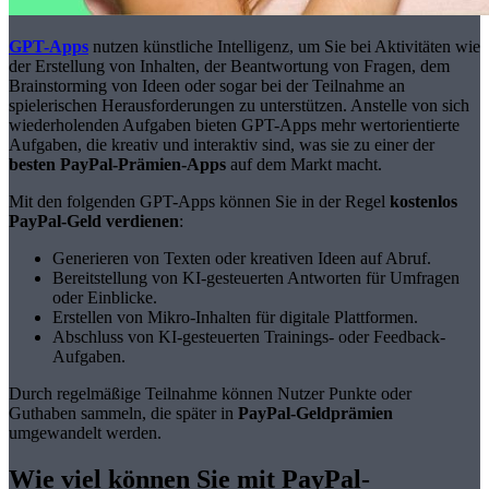
GPT-Apps
nutzen künstliche Intelligenz, um Sie bei Aktivitäten wie
der Erstellung von Inhalten, der Beantwortung von Fragen, dem
Brainstorming von Ideen oder sogar bei der Teilnahme an
spielerischen Herausforderungen zu unterstützen. Anstelle von sich
wiederholenden Aufgaben bieten GPT-Apps mehr wertorientierte
Aufgaben, die kreativ und interaktiv sind, was sie zu einer der
besten PayPal-Prämien-Apps
auf dem Markt macht.
Mit den folgenden GPT-Apps können Sie in der Regel
kostenlos
PayPal-Geld verdienen
:
Generieren von Texten oder kreativen Ideen auf Abruf.
Bereitstellung von KI-gesteuerten Antworten für Umfragen
oder Einblicke.
Erstellen von Mikro-Inhalten für digitale Plattformen.
Abschluss von KI-gesteuerten Trainings- oder Feedback-
Aufgaben.
Durch regelmäßige Teilnahme können Nutzer Punkte oder
Guthaben sammeln, die später in
PayPal-Geldprämien
umgewandelt werden.
Wie viel können Sie mit PayPal-