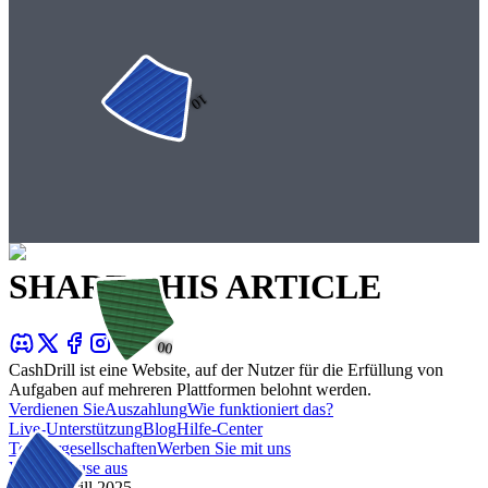
$0.10
SHARE THIS ARTICLE
$5.00
CashDrill ist eine Website, auf der Nutzer für die Erfüllung von
Aufgaben auf mehreren Plattformen belohnt werden.
Verdienen Sie
Auszahlung
Wie funktioniert das?
Live-Unterstützung
Blog
Hilfe-Center
Tochtergesellschaften
Werben Sie mit uns
Von Zuhause aus
© CashDrill 2025