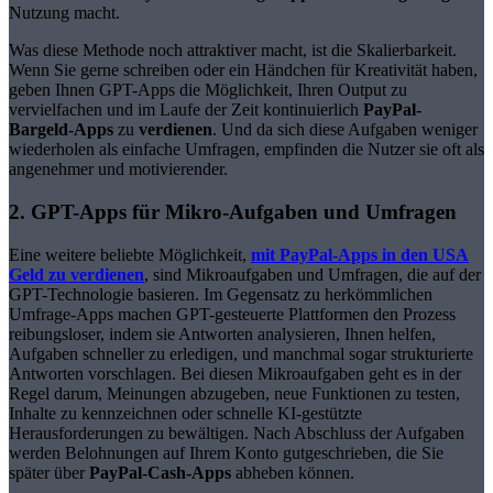
Nutzung macht.
Was diese Methode noch attraktiver macht, ist die Skalierbarkeit.
Wenn Sie gerne schreiben oder ein Händchen für Kreativität haben,
geben Ihnen GPT-Apps die Möglichkeit, Ihren Output zu
vervielfachen und im Laufe der Zeit kontinuierlich
PayPal-
Bargeld-Apps
zu
verdienen
. Und da sich diese Aufgaben weniger
wiederholen als einfache Umfragen, empfinden die Nutzer sie oft als
angenehmer und motivierender.
2. GPT-Apps für Mikro-Aufgaben und Umfragen
Eine weitere beliebte Möglichkeit,
mit PayPal-Apps in den USA
Geld zu verdienen
, sind Mikroaufgaben und Umfragen, die auf der
GPT-Technologie basieren. Im Gegensatz zu herkömmlichen
Umfrage-Apps machen GPT-gesteuerte Plattformen den Prozess
reibungsloser, indem sie Antworten analysieren, Ihnen helfen,
Aufgaben schneller zu erledigen, und manchmal sogar strukturierte
Antworten vorschlagen. Bei diesen Mikroaufgaben geht es in der
Regel darum, Meinungen abzugeben, neue Funktionen zu testen,
Inhalte zu kennzeichnen oder schnelle KI-gestützte
Herausforderungen zu bewältigen. Nach Abschluss der Aufgaben
werden Belohnungen auf Ihrem Konto gutgeschrieben, die Sie
später über
PayPal-Cash-Apps
abheben können.